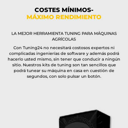
Teléfono*
COSTES MÍNIMOS-
MÁXIMO RENDIMIENTO
Correo electrónico*
LA MEJOR HERRAMIENTA TUNING PARA MÁQUINAS
AGRÍCOLAS
Con Tuning24 no necesitará costosos expertos ni
Código del cupón
complicadas ingenierías de software y además podrá
hacerlo usted mismo, sin tener que conducir a ningún
sitio. Nuestros kits de tuning son tan sencillos que
podrá tunear su máquina en casa en cuestión de
segundos, con solo pulsar un botón.
Acepto la
condiciones generales
y el
dprotección de
datos
of T24
Método de entrega:
gratis
2 días exprés |
+100 USD