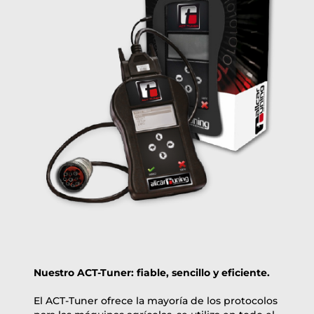
POR LA NOCHE |
(si pide el Tuner hasta las 10:30am (EST) se lo enviamos el
mismo dia, solo US)
Importe del pago:
1950.00
USD
sin IVA con envío gratuito
PAGAR AHORA
Nuestro ACT-Tuner: fiable, sencillo y eficiente.
El ACT-Tuner ofrece la mayoría de los protocolos