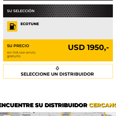
SU SELECCIÓN
ECOTUNE
USD
1950,-
SU PRECIO
sin IVA con envío
gratuito
Solicitar una devolución de llamada
Tus datos
SELECCIONE UN DISTRIBUIDOR
Teléfono*
Apellido*
Nombre*
ENCUENTRE SU DISTRIBUIDOR
CERCAN