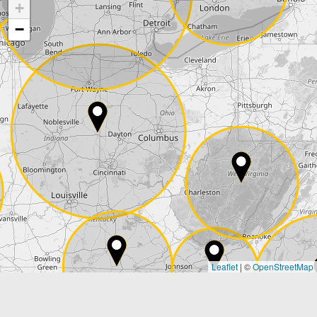
+
Empresa
−
Calle*
Codigo postal*
Ciudad*
País*
Leaflet
|
©
OpenStreetMap
Estado*