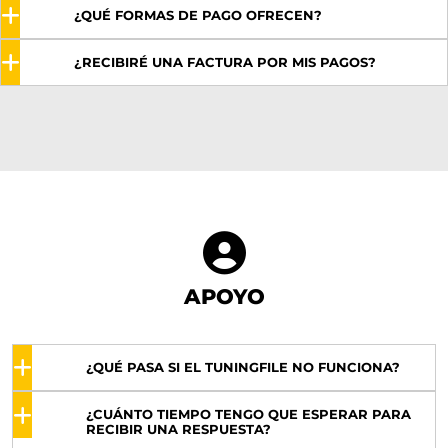
¿QUÉ FORMAS DE PAGO OFRECEN?
¿RECIBIRÉ UNA FACTURA POR MIS PAGOS?
Tarjeta de crédito y PayPal con protección total del
comprador.
Por supuesto, le enviaremos la factura directamente
a su dirección de correo electrónico
inmediatamente después del pago.
También puede descargar todas las facturas desde
su panel de control.
APOYO
¿QUÉ PASA SI EL TUNINGFILE NO FUNCIONA?
¿CUÁNTO TIEMPO TENGO QUE ESPERAR PARA
En caso de problemas, seleccione el trabajo
RECIBIR UNA RESPUESTA?
correspondiente y cree un ticket de soporte. Por